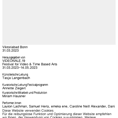
Viktoriabad Bonn
31.03.2023
Herausgegeben von
VIDEONALE.19
Festival for Video & Time Based Arts
31.03.2023–14.05.2023
Künstlerische Leitung
Tasja Langenbach
Kuratorische Leitung Festivalprogramm
Annette Ziegert
Kuratorische Mitarbeit und Produktion
Miriam Hausner
Performer:innen
Layton Lachman, Samuel Hertz, emeka ene, Caroline Neill Alexander, Dani
Paiva de Miranda
Diese Website verwendet Cookies
Für die reibungslose Funktion und Optimierung dieser Website empfehlen
Text
wir Ihnen, der Verwendung von Cookies zuzustimmen. Weitere