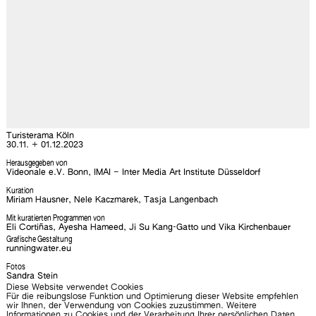
Turisterama Köln
30.11. + 01.12.2023
Herausgegeben von
Videonale e.V. Bonn, IMAI – Inter Media Art Institute Düsseldorf
Kuration
Miriam Hausner, Nele Kaczmarek, Tasja Langenbach
Mit kuratierten Programmen von
Eli Cortiñas, Ayesha Hameed, Ji Su Kang-Gatto und Vika Kirchenbauer
Grafische Gestaltung
runningwater.eu
Fotos
Sandra Stein
Diese Website verwendet Cookies
Gefördert von
Für die reibungslose Funktion und Optimierung dieser Website empfehlen
Ministerium für Kultur und Wissenschaft des Landes Nordrhein-Westfalen
wir Ihnen, der Verwendung von Cookies zuzustimmen. Weitere
Stadt Köln
Informationen zu Cookies und der Verarbeitung Ihrer persönlichen Daten